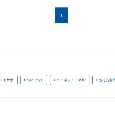
1
リモサポ
SecurityZ
ベイネットLIBMO
安心定額